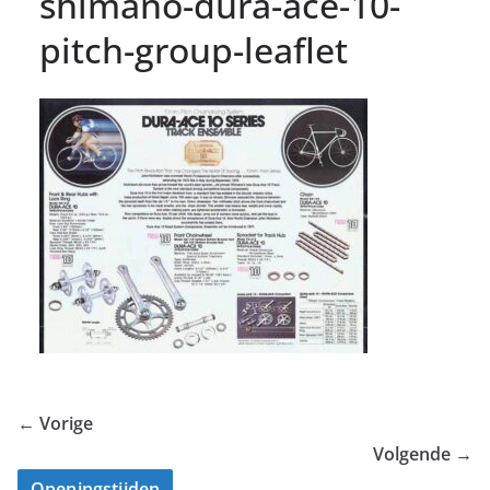
shimano-dura-ace-10-
pitch-group-leaflet
← Vorige
Volgende →
Openingstijden