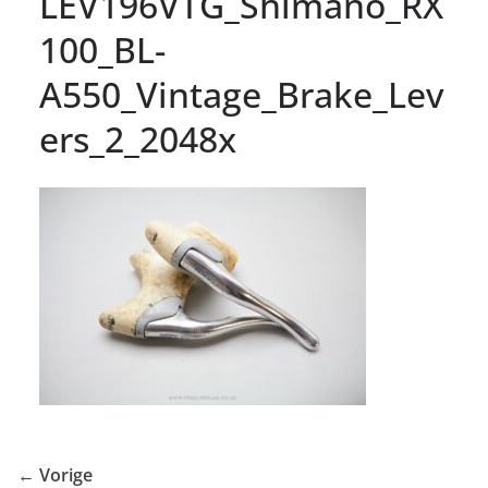
LEV196VTG_Shimano_RX
100_BL-
A550_Vintage_Brake_Lev
ers_2_2048x
← Vorige