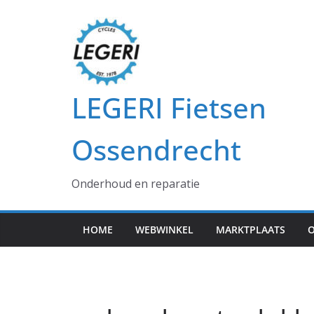
Ga
naar
de
inhoud
LEGERI Fietsen
Ossendrecht
Onderhoud en reparatie
HOME
WEBWINKEL
MARKTPLAATS
O